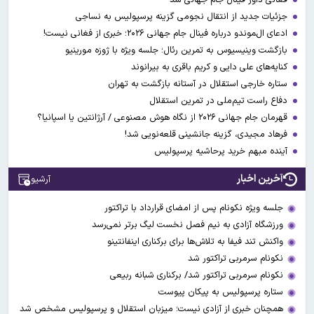
جزئیات جدید از انتقال نجومی گزینه پرسپولیس به نساجی
ادعای ال‌‍موندو درباره فینال جام جهانی ۲۰۲۶؛ خبری از فغانی نیست!
بازگشت وینیسیوس به تمرین رئال؛ جلسه ویژه با ژوزه مورینیو
کنایه‌های علی دایی و کریم باقری به بیرانوند
ستاره خارجی استقلال در آستانه بازگشت به تهران
دفاع راست تیم‌ملی در تمرین استقلال
قهرمان جام جهانی ۲۰۲۶ از نگاه هوش مصنوعی / آرژانتین یا اسپانیا؟
فرهاد مجیدی، گزینه جانشینی قلعه‌نویی شد!
آینده مبهم خرید پرحاشیه پرسپولیس
آخرین اخبار
آرشیو
جلسه ویژه نکونام پس از امضای قرارداد با تراکتور
ورزشگاه آزادی به نیم فصل نخست لیگ برتر نمی‌رسد
واکنش تند فیفا به تلاش‌ها برای برکناری اینفانتینو
نکونام سرمربی تراکتور شد
نکونام سرمربی تراکتور شد/ برکناری شبانه ربیعی
ستاره پرسپولیس به پیکان پیوست
همچنان خبری از آزادی نیست؛ میزبان استقلال و پرسپولیس مشخص شد