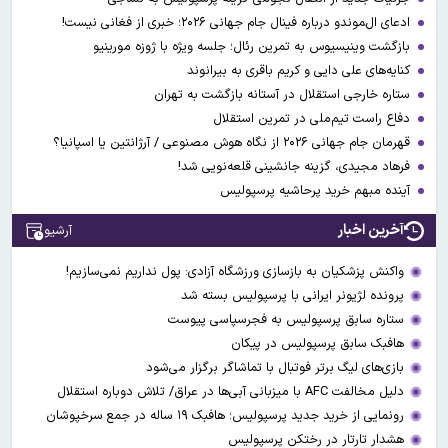
ادعای ال‌‍موندو درباره فینال جام جهانی ۲۰۲۶؛ خبری از فغانی نیست!
بازگشت وینیسیوس به تمرین رئال؛ جلسه ویژه با ژوزه مورینیو
کنایه‌های علی دایی و کریم باقری به بیرانوند
ستاره خارجی استقلال در آستانه بازگشت به تهران
دفاع راست تیم‌ملی در تمرین استقلال
قهرمان جام جهانی ۲۰۲۶ از نگاه هوش مصنوعی / آرژانتین یا اسپانیا؟
فرهاد مجیدی، گزینه جانشینی قلعه‌نویی شد!
آینده مبهم خرید پرحاشیه پرسپولیس
آخرین اخبار
آرشیو
واکنش پزشکیان به بازسازی ورزشگاه آزادی: پول نداریم نمی‌سازیم!
پرونده لژیونر ایرانی با پرسپولیس بسته شد
ستاره سابق پرسپولیس به فجرسپاسی پیوست
هافبک سابق پرسپولیس در پیکان
بازی‌های لیگ برتر فوتبال با تماشاگر برگزار می‌شود
دلیل مخالفت AFC با میزبانی آبی‌ها در عراق/ تلاش دوباره استقلال
رونمایی از خرید جدید پرسپولیس؛ هافبک ۱۹ ساله در جمع سرخپوشان
هشدار تارتار در رختکن پرسپولیس