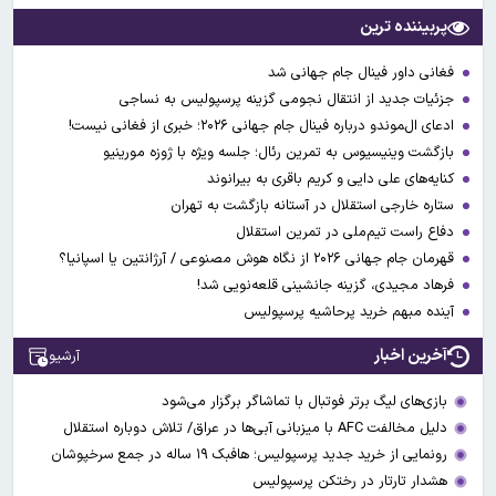
پربیننده ترین
فغانی داور فینال جام جهانی شد
جزئیات جدید از انتقال نجومی گزینه پرسپولیس به نساجی
ادعای ال‌‍موندو درباره فینال جام جهانی ۲۰۲۶؛ خبری از فغانی نیست!
بازگشت وینیسیوس به تمرین رئال؛ جلسه ویژه با ژوزه مورینیو
کنایه‌های علی دایی و کریم باقری به بیرانوند
ستاره خارجی استقلال در آستانه بازگشت به تهران
دفاع راست تیم‌ملی در تمرین استقلال
قهرمان جام جهانی ۲۰۲۶ از نگاه هوش مصنوعی / آرژانتین یا اسپانیا؟
فرهاد مجیدی، گزینه جانشینی قلعه‌نویی شد!
آینده مبهم خرید پرحاشیه پرسپولیس
آخرین اخبار
آرشیو
بازی‌های لیگ برتر فوتبال با تماشاگر برگزار می‌شود
دلیل مخالفت AFC با میزبانی آبی‌ها در عراق/ تلاش دوباره استقلال
رونمایی از خرید جدید پرسپولیس؛ هافبک ۱۹ ساله در جمع سرخپوشان
هشدار تارتار در رختکن پرسپولیس