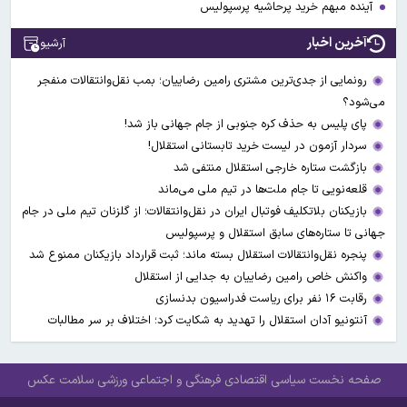
آینده مبهم خرید پرحاشیه پرسپولیس
آخرین اخبار
آرشیو
رونمایی از جدی‌ترین مشتری رامین رضاییان؛ بمب نقل‌وانتقالات منفجر
می‌شود؟
پای پلیس به حذف کره جنوبی از جام جهانی باز شد!
سردار آزمون در لیست خرید تابستانی استقلال!
بازگشت ستاره خارجی استقلال منتفی شد
قلعه‌نویی تا جام ملت‌ها در تیم ملی می‌ماند
بازیکنان بلاتکلیف فوتبال ایران در نقل‌وانتقالات؛ از گلزنان تیم ملی در جام
جهانی تا ستاره‌های سابق استقلال و پرسپولیس
پنجره نقل‌وانتقالات استقلال بسته ماند؛ ثبت قرارداد بازیکنان ممنوع شد
واکنش خاص رامین رضاییان به جدایی از استقلال
رقابت ۱۶ نفر برای ریاست فدراسیون بدنسازی
آنتونیو آدان استقلال را تهدید به شکایت کرد؛ اختلاف بر سر مطالبات
صفحه نخست
سیاسی
اقتصادی
فرهنگی و اجتماعی
ورزشی
سلامت
عکس