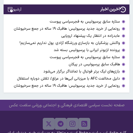
آخرین اخبار
آرشیو
ستاره سابق پرسپولیس به فجرسپاسی پیوست
رونمایی از خرید جدید پرسپولیس؛ هافبک ۱۹ ساله در جمع سرخپوشان
عابدزاده در انتظار یک پیشنهاد اروپایی
واکنش پزشکیان به بازسازی ورزشگاه آزادی: پول نداریم نمی‌سازیم!
پرونده لژیونر ایرانی با پرسپولیس بسته شد
ستاره سابق پرسپولیس به فجرسپاسی پیوست
هافبک سابق پرسپولیس در پیکان
بازی‌های لیگ برتر فوتبال با تماشاگر برگزار می‌شود
دلیل مخالفت AFC با میزبانی آبی‌ها در عراق/ تلاش دوباره استقلال
رونمایی از خرید جدید پرسپولیس؛ هافبک ۱۹ ساله در جمع سرخپوشان
صفحه نخست
سیاسی
اقتصادی
فرهنگی و اجتماعی
ورزشی
سلامت
عکس
کلیه حقوق این سایت محفوظ است و متعلق به وبسایت خبری دیدبان ایران