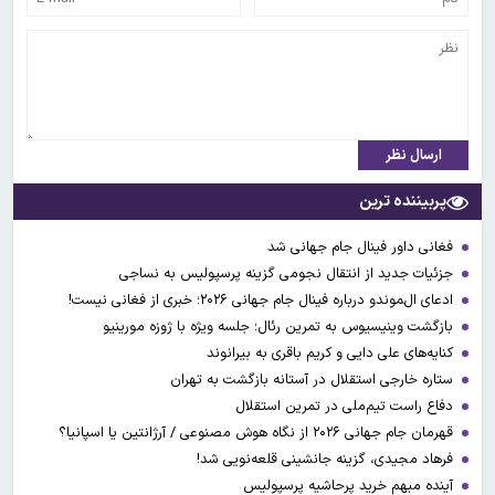
ارسال نظر
پربیننده ترین
فغانی داور فینال جام جهانی شد
جزئیات جدید از انتقال نجومی گزینه پرسپولیس به نساجی
ادعای ال‌‍موندو درباره فینال جام جهانی ۲۰۲۶؛ خبری از فغانی نیست!
بازگشت وینیسیوس به تمرین رئال؛ جلسه ویژه با ژوزه مورینیو
کنایه‌های علی دایی و کریم باقری به بیرانوند
ستاره خارجی استقلال در آستانه بازگشت به تهران
دفاع راست تیم‌ملی در تمرین استقلال
قهرمان جام جهانی ۲۰۲۶ از نگاه هوش مصنوعی / آرژانتین یا اسپانیا؟
فرهاد مجیدی، گزینه جانشینی قلعه‌نویی شد!
آینده مبهم خرید پرحاشیه پرسپولیس