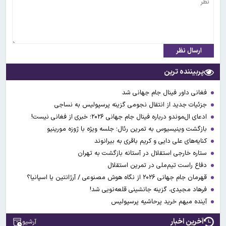
ارسال نظر
پربیننده ترین
فغانی داور فینال جام جهانی شد
جزئیات جدید از انتقال نجومی گزینه پرسپولیس به نساجی
ادعای ال‌‍موندو درباره فینال جام جهانی ۲۰۲۶؛ خبری از فغانی نیست!
بازگشت وینیسیوس به تمرین رئال؛ جلسه ویژه با ژوزه مورینیو
کنایه‌های علی دایی و کریم باقری به بیرانوند
ستاره خارجی استقلال در آستانه بازگشت به تهران
دفاع راست تیم‌ملی در تمرین استقلال
قهرمان جام جهانی ۲۰۲۶ از نگاه هوش مصنوعی / آرژانتین یا اسپانیا؟
فرهاد مجیدی، گزینه جانشینی قلعه‌نویی شد!
آینده مبهم خرید پرحاشیه پرسپولیس
آخرین اخبار
آرشیو