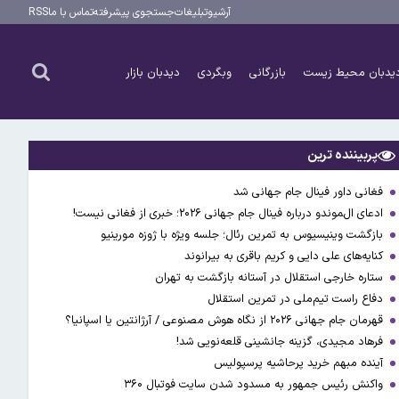
آرشیو
تبلیغات
جستجوی پیشرفته
تماس با ما
RSS
یدبان محیط زیست
بازرگانی
وبگردی
دیدبان بازار
پربیننده ترین
فغانی داور فینال جام جهانی شد
ادعای ال‌‍موندو درباره فینال جام جهانی ۲۰۲۶؛ خبری از فغانی نیست!
بازگشت وینیسیوس به تمرین رئال؛ جلسه ویژه با ژوزه مورینیو
کنایه‌های علی دایی و کریم باقری به بیرانوند
ستاره خارجی استقلال در آستانه بازگشت به تهران
دفاع راست تیم‌ملی در تمرین استقلال
قهرمان جام جهانی ۲۰۲۶ از نگاه هوش مصنوعی / آرژانتین یا اسپانیا؟
فرهاد مجیدی، گزینه جانشینی قلعه‌نویی شد!
آینده مبهم خرید پرحاشیه پرسپولیس
واکنش رئیس جمهور به مسدود شدن سایت فوتبال ۳۶۰