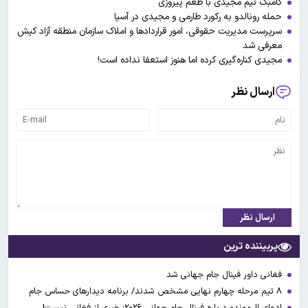
کامبک تیم مجیدی با طعم پیروزی
حمله رونالدو به رکورد طارمی و مجیدی در آسیا
سرپرست مدیریت حقوقی، امور قراردادها و املاک سازمان منطقه آزاد کیش
معرفی شد
مجیدی کناره‌گیری کرده اما هنوز استعفا نداده است!
ارسال نظر
ارسال نظر
پربیننده ترین
فغانی داور فینال جام جهانی شد
۸ تیم مرحله چهارم نهایی مشخص شدند/ برنامه دیدارهای حساس جام
ادعای ال‌‍موندو درباره فینال جام جهانی ۲۰۲۶؛ خبری از فغانی نیست!