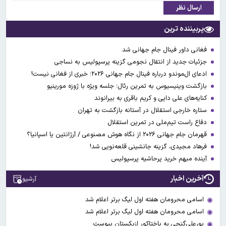
ارسال نظر
پربیننده ترین
فغانی داور فینال جام جهانی شد
جزئیات جدید از انتقال نجومی گزینه پرسپولیس به نساجی
ادعای ال‌‍موندو درباره فینال جام جهانی ۲۰۲۶؛ خبری از فغانی نیست!
بازگشت وینیسیوس به تمرین رئال؛ جلسه ویژه با ژوزه مورینیو
کنایه‌های علی دایی و کریم باقری به بیرانوند
ستاره خارجی استقلال در آستانه بازگشت به تهران
دفاع راست تیم‌ملی در تمرین استقلال
قهرمان جام جهانی ۲۰۲۶ از نگاه هوش مصنوعی / آرژانتین یا اسپانیا؟
فرهاد مجیدی، گزینه جانشینی قلعه‌نویی شد!
آینده مبهم خرید پرحاشیه پرسپولیس
آخرین اخبار
آرشیو
اسامی محرومان هفته اول لیگ برتر اعلام شد
اسامی محرومان هفته اول لیگ برتر اعلام شد
پورعلی‌گنجی به پاختاکور ازبکستان پیوست