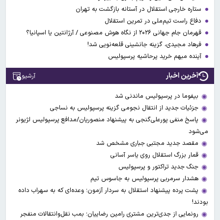
ستاره خارجی استقلال در آستانه بازگشت به تهران
دفاع راست تیم‌ملی در تمرین استقلال
قهرمان جام جهانی ۲۰۲۶ از نگاه هوش مصنوعی / آرژانتین یا اسپانیا؟
فرهاد مجیدی، گزینه جانشینی قلعه‌نویی شد!
آینده مبهم خرید پرحاشیه پرسپولیس
آخرین اخبار
آرشیو
بیفوما در پرسپولیس ماندنی شد
جزئیات جدید از انتقال نجومی گزینه پرسپولیس به نساجی
پاسخ منفی پورعلی‌گنجی به پیشنهاد منصوریان/مدافع پرسپولیس لژیونر
می‌شود
مقصد جدید مجتبی جباری مشخص شد
قمار بزرگ استقلال روی یاسر آسانی
جنگ جدید تراکتور و پرسپولیس
هشدار سرمربی پرسپولیس به جاسوس تیم
پشت پرده پیشنهاد استقلال به سردار آزمون؛ وعده‌ای که به سهراب داده
بودند!
رونمایی از جدی‌ترین مشتری رامین رضاییان؛ بمب نقل‌وانتقالات منفجر