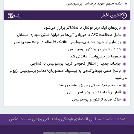
آینده مبهم خرید پرحاشیه پرسپولیس
آخرین اخبار
آرشیو
بازی‌های لیگ برتر فوتبال با تماشاگر برگزار می‌شود
دلیل مخالفت AFC با میزبانی آبی‌ها در عراق/ تلاش دوباره استقلال
رونمایی از خرید جدید پرسپولیس؛ هافبک ۱۹ ساله در جمع سرخپوشان
هشدار تارتار در رختکن پرسپولیس
بیفوما در پرسپولیس ماندنی شد
جزئیات جدید از انتقال نجومی گزینه پرسپولیس به نساجی
پاسخ منفی پورعلی‌گنجی به پیشنهاد منصوریان/مدافع پرسپولیس لژیونر
می‌شود
مقصد جدید مجتبی جباری مشخص شد
قمار بزرگ استقلال روی یاسر آسانی
جنگ جدید تراکتور و پرسپولیس
صفحه نخست
سیاسی
اقتصادی
فرهنگی و اجتماعی
ورزشی
سلامت
عکس