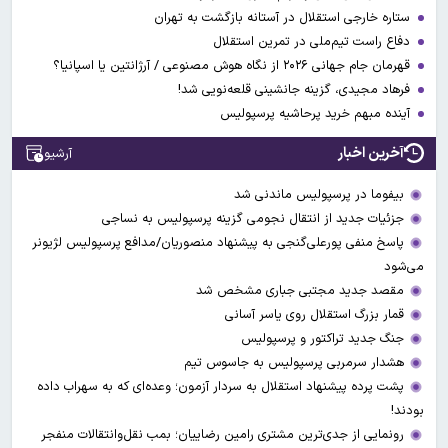
ستاره خارجی استقلال در آستانه بازگشت به تهران
دفاع راست تیم‌ملی در تمرین استقلال
قهرمان جام جهانی ۲۰۲۶ از نگاه هوش مصنوعی / آرژانتین یا اسپانیا؟
فرهاد مجیدی، گزینه جانشینی قلعه‌نویی شد!
آینده مبهم خرید پرحاشیه پرسپولیس
آخرین اخبار
آرشیو
بیفوما در پرسپولیس ماندنی شد
جزئیات جدید از انتقال نجومی گزینه پرسپولیس به نساجی
پاسخ منفی پورعلی‌گنجی به پیشنهاد منصوریان/مدافع پرسپولیس لژیونر
می‌شود
مقصد جدید مجتبی جباری مشخص شد
قمار بزرگ استقلال روی یاسر آسانی
جنگ جدید تراکتور و پرسپولیس
هشدار سرمربی پرسپولیس به جاسوس تیم
پشت پرده پیشنهاد استقلال به سردار آزمون؛ وعده‌ای که به سهراب داده
بودند!
رونمایی از جدی‌ترین مشتری رامین رضاییان؛ بمب نقل‌وانتقالات منفجر