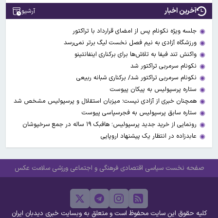
آخرین اخبار
آرشیو
جلسه ویژه نکونام پس از امضای قرارداد با تراکتور
ورزشگاه آزادی به نیم فصل نخست لیگ برتر نمی‌رسد
واکنش تند فیفا به تلاش‌ها برای برکناری اینفانتینو
نکونام سرمربی تراکتور شد
نکونام سرمربی تراکتور شد/ برکناری شبانه ربیعی
ستاره پرسپولیس به پیکان پیوست
همچنان خبری از آزادی نیست؛ میزبان استقلال و پرسپولیس مشخص شد
ستاره سابق پرسپولیس به فجرسپاسی پیوست
رونمایی از خرید جدید پرسپولیس؛ هافبک ۱۹ ساله در جمع سرخپوشان
عابدزاده در انتظار یک پیشنهاد اروپایی
صفحه نخست
سیاسی
اقتصادی
فرهنگی و اجتماعی
ورزشی
سلامت
عکس
کلیه حقوق این سایت محفوظ است و متعلق به وبسایت خبری دیدبان ایران