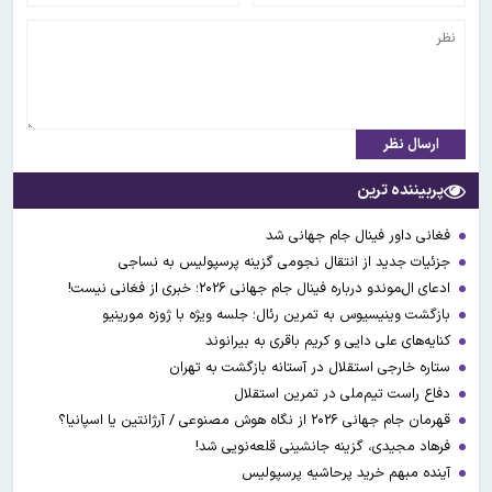
ارسال نظر
پربیننده ترین
فغانی داور فینال جام جهانی شد
جزئیات جدید از انتقال نجومی گزینه پرسپولیس به نساجی
ادعای ال‌‍موندو درباره فینال جام جهانی ۲۰۲۶؛ خبری از فغانی نیست!
بازگشت وینیسیوس به تمرین رئال؛ جلسه ویژه با ژوزه مورینیو
کنایه‌های علی دایی و کریم باقری به بیرانوند
ستاره خارجی استقلال در آستانه بازگشت به تهران
دفاع راست تیم‌ملی در تمرین استقلال
قهرمان جام جهانی ۲۰۲۶ از نگاه هوش مصنوعی / آرژانتین یا اسپانیا؟
فرهاد مجیدی، گزینه جانشینی قلعه‌نویی شد!
آینده مبهم خرید پرحاشیه پرسپولیس