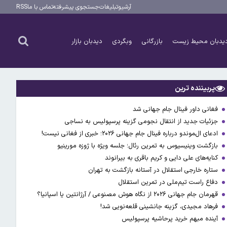
آرشیو
تبلیغات
جستجوی پیشرفته
تماس با ما
RSS
یدبان محیط زیست
بازرگانی
وبگردی
دیدبان بازار
پربیننده ترین
فغانی داور فینال جام جهانی شد
جزئیات جدید از انتقال نجومی گزینه پرسپولیس به نساجی
ادعای ال‌‍موندو درباره فینال جام جهانی ۲۰۲۶؛ خبری از فغانی نیست!
بازگشت وینیسیوس به تمرین رئال؛ جلسه ویژه با ژوزه مورینیو
کنایه‌های علی دایی و کریم باقری به بیرانوند
ستاره خارجی استقلال در آستانه بازگشت به تهران
دفاع راست تیم‌ملی در تمرین استقلال
قهرمان جام جهانی ۲۰۲۶ از نگاه هوش مصنوعی / آرژانتین یا اسپانیا؟
فرهاد مجیدی، گزینه جانشینی قلعه‌نویی شد!
آینده مبهم خرید پرحاشیه پرسپولیس