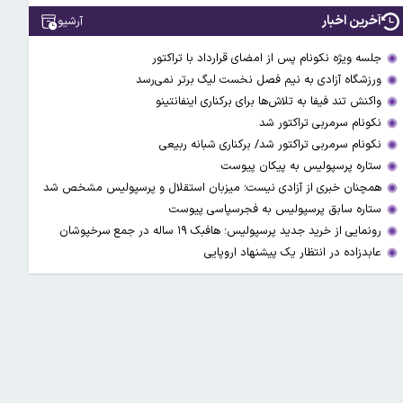
آخرین اخبار
آرشیو
جلسه ویژه نکونام پس از امضای قرارداد با تراکتور
ورزشگاه آزادی به نیم فصل نخست لیگ برتر نمی‌رسد
واکنش تند فیفا به تلاش‌ها برای برکناری اینفانتینو
نکونام سرمربی تراکتور شد
نکونام سرمربی تراکتور شد/ برکناری شبانه ربیعی
ستاره پرسپولیس به پیکان پیوست
همچنان خبری از آزادی نیست؛ میزبان استقلال و پرسپولیس مشخص شد
ستاره سابق پرسپولیس به فجرسپاسی پیوست
رونمایی از خرید جدید پرسپولیس؛ هافبک ۱۹ ساله در جمع سرخپوشان
عابدزاده در انتظار یک پیشنهاد اروپایی