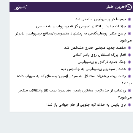
آخرین اخبار
آرشیو
بیفوما در پرسپولیس ماندنی شد
جزئیات جدید از انتقال نجومی گزینه پرسپولیس به نساجی
پاسخ منفی پورعلی‌گنجی به پیشنهاد منصوریان/مدافع پرسپولیس لژیونر
می‌شود
مقصد جدید مجتبی جباری مشخص شد
قمار بزرگ استقلال روی یاسر آسانی
جنگ جدید تراکتور و پرسپولیس
هشدار سرمربی پرسپولیس به جاسوس تیم
پشت پرده پیشنهاد استقلال به سردار آزمون؛ وعده‌ای که به سهراب داده
بودند!
رونمایی از جدی‌ترین مشتری رامین رضاییان؛ بمب نقل‌وانتقالات منفجر
می‌شود؟
پای پلیس به حذف کره جنوبی از جام جهانی باز شد!