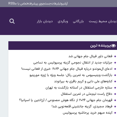
آرشیو
تبلیغات
جستجوی پیشرفته
تماس با ما
RSS
یدبان محیط زیست
بازرگانی
وبگردی
دیدبان بازار
پربیننده ترین
فغانی داور فینال جام جهانی شد
جزئیات جدید از انتقال نجومی گزینه پرسپولیس به نساجی
ادعای ال‌‍موندو درباره فینال جام جهانی ۲۰۲۶؛ خبری از فغانی نیست!
بازگشت وینیسیوس به تمرین رئال؛ جلسه ویژه با ژوزه مورینیو
کنایه‌های علی دایی و کریم باقری به بیرانوند
ستاره خارجی استقلال در آستانه بازگشت به تهران
دفاع راست تیم‌ملی در تمرین استقلال
قهرمان جام جهانی ۲۰۲۶ از نگاه هوش مصنوعی / آرژانتین یا اسپانیا؟
فرهاد مجیدی، گزینه جانشینی قلعه‌نویی شد!
آینده مبهم خرید پرحاشیه پرسپولیس