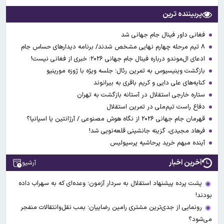
پربیننده ترین
فغانی داور فینال جام جهانی شد
۸ تیم مرحله چهارم نهایی مشخص شدند/ برنامه دیدارهای حساس جام
ادعای ال‌‍موندو درباره فینال جام جهانی ۲۰۲۶؛ خبری از فغانی نیست!
بازگشت وینیسیوس به تمرین رئال؛ جلسه ویژه با ژوزه مورینیو
کنایه‌های علی دایی و کریم باقری به بیرانوند
ستاره خارجی استقلال در آستانه بازگشت به تهران
دفاع راست تیم‌ملی در تمرین استقلال
قهرمان جام جهانی ۲۰۲۶ از نگاه هوش مصنوعی / آرژانتین یا اسپانیا؟
فرهاد مجیدی، گزینه جانشینی قلعه‌نویی شد!
آینده مبهم خرید پرحاشیه پرسپولیس
آخرین اخبار
آرشیو
پشت پرده پیشنهاد استقلال به سردار آزمون؛ وعده‌ای که به سهراب داده
بودند!
رونمایی از جدی‌ترین مشتری رامین رضاییان؛ بمب نقل‌وانتقالات منفجر
می‌شود؟