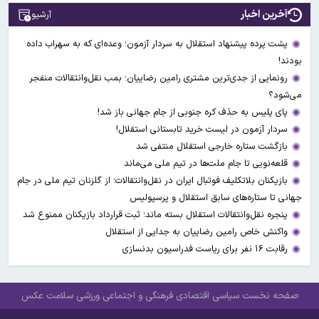
آخرین اخبار
آرشیو
پشت پرده پیشنهاد استقلال به سردار آزمون؛ وعده‌ای که به سهراب داده
بودند!
رونمایی از جدی‌ترین مشتری رامین رضاییان؛ بمب نقل‌وانتقالات منفجر
می‌شود؟
پای پلیس به حذف کره جنوبی از جام جهانی باز شد!
سردار آزمون در لیست خرید تابستانی استقلال!
بازگشت ستاره خارجی استقلال منتفی شد
قلعه‌نویی تا جام ملت‌ها در تیم ملی می‌ماند
بازیکنان بلاتکلیف فوتبال ایران در نقل‌وانتقالات؛ از گلزنان تیم ملی در جام
جهانی تا ستاره‌های سابق استقلال و پرسپولیس
پنجره نقل‌وانتقالات استقلال بسته ماند؛ ثبت قرارداد بازیکنان ممنوع شد
واکنش خاص رامین رضاییان به جدایی از استقلال
رقابت ۱۶ نفر برای ریاست فدراسیون بدنسازی
صفحه نخست
سیاسی
اقتصادی
فرهنگی و اجتماعی
ورزشی
سلامت
عکس