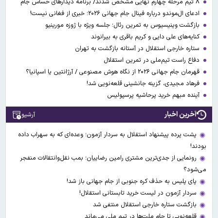
۸ تیم مرحله چهارم نهایی مشخص شدند/ برنامه دیدارهای حساس جام
ادعای ال‌‍موندو درباره فینال جام جهانی ۲۰۲۶؛ خبری از فغانی نیست!
بازگشت وینیسیوس به تمرین رئال؛ جلسه ویژه با ژوزه مورینیو
کنایه‌های علی دایی و کریم باقری به بیرانوند
ستاره خارجی استقلال در آستانه بازگشت به تهران
دفاع راست تیم‌ملی در تمرین استقلال
قهرمان جام جهانی ۲۰۲۶ از نگاه هوش مصنوعی / آرژانتین یا اسپانیا؟
فرهاد مجیدی، گزینه جانشینی قلعه‌نویی شد!
آینده مبهم خرید پرحاشیه پرسپولیس
آخرین اخبار
آرشیو
پشت پرده پیشنهاد استقلال به سردار آزمون؛ وعده‌ای که به سهراب داده
بودند!
رونمایی از جدی‌ترین مشتری رامین رضاییان؛ بمب نقل‌وانتقالات منفجر
می‌شود؟
پای پلیس به حذف کره جنوبی از جام جهانی باز شد!
سردار آزمون در لیست خرید تابستانی استقلال!
بازگشت ستاره خارجی استقلال منتفی شد
قلعه‌نویی تا جام ملت‌ها در تیم ملی می‌ماند