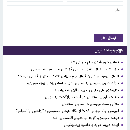
ارسال نظر
پربیننده ترین
فغانی داور فینال جام جهانی شد
جزئیات جدید از انتقال نجومی گزینه پرسپولیس به نساجی
ادعای ال‌‍موندو درباره فینال جام جهانی ۲۰۲۶؛ خبری از فغانی نیست!
بازگشت وینیسیوس به تمرین رئال؛ جلسه ویژه با ژوزه مورینیو
کنایه‌های علی دایی و کریم باقری به بیرانوند
ستاره خارجی استقلال در آستانه بازگشت به تهران
دفاع راست تیم‌ملی در تمرین استقلال
قهرمان جام جهانی ۲۰۲۶ از نگاه هوش مصنوعی / آرژانتین یا اسپانیا؟
فرهاد مجیدی، گزینه جانشینی قلعه‌نویی شد!
آینده مبهم خرید پرحاشیه پرسپولیس