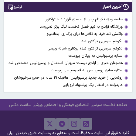
آخرین اخبار
آرشیو
جلسه ویژه نکونام پس از امضای قرارداد با تراکتور
ورزشگاه آزادی به نیم فصل نخست لیگ برتر نمی‌رسد
واکنش تند فیفا به تلاش‌ها برای برکناری اینفانتینو
نکونام سرمربی تراکتور شد
نکونام سرمربی تراکتور شد/ برکناری شبانه ربیعی
ستاره پرسپولیس به پیکان پیوست
همچنان خبری از آزادی نیست؛ میزبان استقلال و پرسپولیس مشخص شد
ستاره سابق پرسپولیس به فجرسپاسی پیوست
رونمایی از خرید جدید پرسپولیس؛ هافبک ۱۹ ساله در جمع سرخپوشان
عابدزاده در انتظار یک پیشنهاد اروپایی
صفحه نخست
سیاسی
اقتصادی
فرهنگی و اجتماعی
ورزشی
سلامت
عکس
کلیه حقوق این سایت محفوظ است و متعلق به وبسایت خبری دیدبان ایران