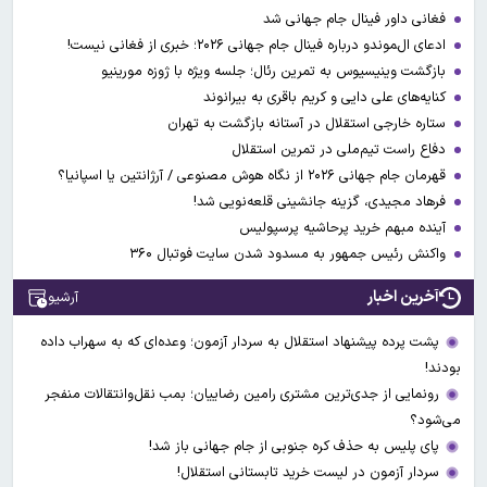
فغانی داور فینال جام جهانی شد
ادعای ال‌‍موندو درباره فینال جام جهانی ۲۰۲۶؛ خبری از فغانی نیست!
بازگشت وینیسیوس به تمرین رئال؛ جلسه ویژه با ژوزه مورینیو
کنایه‌های علی دایی و کریم باقری به بیرانوند
ستاره خارجی استقلال در آستانه بازگشت به تهران
دفاع راست تیم‌ملی در تمرین استقلال
قهرمان جام جهانی ۲۰۲۶ از نگاه هوش مصنوعی / آرژانتین یا اسپانیا؟
فرهاد مجیدی، گزینه جانشینی قلعه‌نویی شد!
آینده مبهم خرید پرحاشیه پرسپولیس
واکنش رئیس جمهور به مسدود شدن سایت فوتبال ۳۶۰
آخرین اخبار
آرشیو
پشت پرده پیشنهاد استقلال به سردار آزمون؛ وعده‌ای که به سهراب داده
بودند!
رونمایی از جدی‌ترین مشتری رامین رضاییان؛ بمب نقل‌وانتقالات منفجر
می‌شود؟
پای پلیس به حذف کره جنوبی از جام جهانی باز شد!
سردار آزمون در لیست خرید تابستانی استقلال!