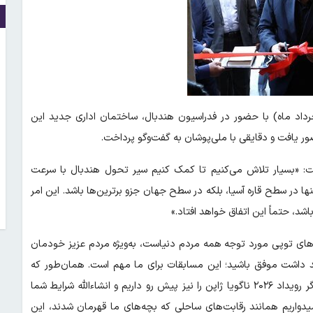
 ورزش و جوانان که امروز (یکشنبه ۲۴ خرداد ماه) با حضور در فدراسیون هندبال، ساختمان اداری جدید این
ضور یافت و دقایقی با ملی‌پوشان به گفت‌وگو پرداخت.
شت: «بسیار تلاش می‌کنیم تا کمک کنیم سیر تحول هندبال با سرعت
تنها در سطح قاره آسیا، بلکه در سطح جهان جزو برترین‌ها باشد. این امر
اشد، حتماً این اتفاق خواهد افتاد.»
ه‌های توپی مورد توجه همه مردم دنیاست، به‌ویژه مردم عزیز خودمان
هید داشت موفق باشید؛ این مسابقات برای ما مهم است. همان‌طور که
پاکدل به بازی‌های آسیایی ۲۰۳۰ دوحه قطر اشاره کردند، ما ۳ ماه دیگر رویداد ۲۰۲۶ ناگویا ژاپن را نیز پیش رو داریم و انشاءالله شرایط شما
 امیدواریم همانند رقابت‌های ساحلی که بچه‌های ما قهرمان شدند، این