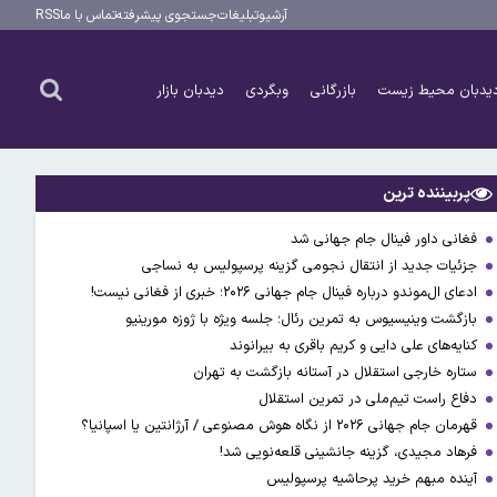
آرشیو
تبلیغات
جستجوی پیشرفته
تماس با ما
RSS
یدبان محیط زیست
بازرگانی
وبگردی
دیدبان بازار
پربیننده ترین
فغانی داور فینال جام جهانی شد
جزئیات جدید از انتقال نجومی گزینه پرسپولیس به نساجی
ادعای ال‌‍موندو درباره فینال جام جهانی ۲۰۲۶؛ خبری از فغانی نیست!
بازگشت وینیسیوس به تمرین رئال؛ جلسه ویژه با ژوزه مورینیو
کنایه‌های علی دایی و کریم باقری به بیرانوند
ستاره خارجی استقلال در آستانه بازگشت به تهران
دفاع راست تیم‌ملی در تمرین استقلال
قهرمان جام جهانی ۲۰۲۶ از نگاه هوش مصنوعی / آرژانتین یا اسپانیا؟
فرهاد مجیدی، گزینه جانشینی قلعه‌نویی شد!
آینده مبهم خرید پرحاشیه پرسپولیس