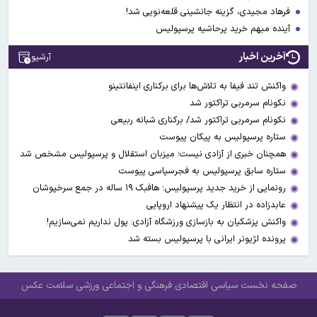
فرهاد مجیدی، گزینه جانشینی قلعه‌نویی شد!
آینده مبهم خرید پرحاشیه پرسپولیس
آخرین اخبار
آرشیو
واکنش تند فیفا به تلاش‌ها برای برکناری اینفانتینو
نکونام سرمربی تراکتور شد
نکونام سرمربی تراکتور شد/ برکناری شبانه ربیعی
ستاره پرسپولیس به پیکان پیوست
همچنان خبری از آزادی نیست؛ میزبان استقلال و پرسپولیس مشخص شد
ستاره سابق پرسپولیس به فجرسپاسی پیوست
رونمایی از خرید جدید پرسپولیس؛ هافبک ۱۹ ساله در جمع سرخپوشان
عابدزاده در انتظار یک پیشنهاد اروپایی
واکنش پزشکیان به بازسازی ورزشگاه آزادی: پول نداریم نمی‌سازیم!
پرونده لژیونر ایرانی با پرسپولیس بسته شد
صفحه نخست
سیاسی
اقتصادی
فرهنگی و اجتماعی
ورزشی
سلامت
عکس