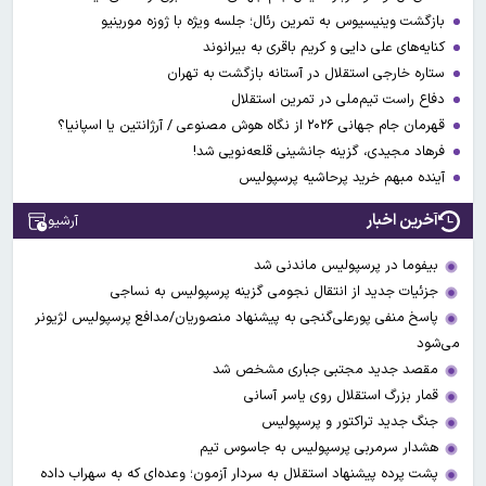
بازگشت وینیسیوس به تمرین رئال؛ جلسه ویژه با ژوزه مورینیو
کنایه‌های علی دایی و کریم باقری به بیرانوند
ستاره خارجی استقلال در آستانه بازگشت به تهران
دفاع راست تیم‌ملی در تمرین استقلال
قهرمان جام جهانی ۲۰۲۶ از نگاه هوش مصنوعی / آرژانتین یا اسپانیا؟
فرهاد مجیدی، گزینه جانشینی قلعه‌نویی شد!
آینده مبهم خرید پرحاشیه پرسپولیس
آخرین اخبار
آرشیو
بیفوما در پرسپولیس ماندنی شد
جزئیات جدید از انتقال نجومی گزینه پرسپولیس به نساجی
پاسخ منفی پورعلی‌گنجی به پیشنهاد منصوریان/مدافع پرسپولیس لژیونر
می‌شود
مقصد جدید مجتبی جباری مشخص شد
قمار بزرگ استقلال روی یاسر آسانی
جنگ جدید تراکتور و پرسپولیس
هشدار سرمربی پرسپولیس به جاسوس تیم
پشت پرده پیشنهاد استقلال به سردار آزمون؛ وعده‌ای که به سهراب داده