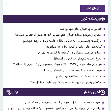
ارسال نظر
پربیننده ترین
فغانی داور فینال جام جهانی شد
ادعای ال‌‍موندو درباره فینال جام جهانی ۲۰۲۶؛ خبری از فغانی نیست!
بازگشت وینیسیوس به تمرین رئال؛ جلسه ویژه با ژوزه مورینیو
کنایه‌های علی دایی و کریم باقری به بیرانوند
ستاره خارجی استقلال در آستانه بازگشت به تهران
دفاع راست تیم‌ملی در تمرین استقلال
قهرمان جام جهانی ۲۰۲۶ از نگاه هوش مصنوعی / آرژانتین یا اسپانیا؟
فرهاد مجیدی، گزینه جانشینی قلعه‌نویی شد!
آینده مبهم خرید پرحاشیه پرسپولیس
واکنش رئیس جمهور به مسدود شدن سایت فوتبال ۳۶۰
آخرین اخبار
آرشیو
جزئیات جدید از انتقال نجومی گزینه پرسپولیس به نساجی
پاسخ منفی پورعلی‌گنجی به پیشنهاد منصوریان/مدافع پرسپولیس لژیونر