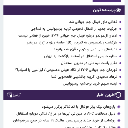
پربیننده ترین
فغانی داور فینال جام جهانی شد
جزئیات جدید از انتقال نجومی گزینه پرسپولیس به نساجی
ادعای ال‌‍موندو درباره فینال جام جهانی ۲۰۲۶؛ خبری از فغانی نیست!
بازگشت وینیسیوس به تمرین رئال؛ جلسه ویژه با ژوزه مورینیو
کنایه‌های علی دایی و کریم باقری به بیرانوند
ستاره خارجی استقلال در آستانه بازگشت به تهران
دفاع راست تیم‌ملی در تمرین استقلال
قهرمان جام جهانی ۲۰۲۶ از نگاه هوش مصنوعی / آرژانتین یا اسپانیا؟
فرهاد مجیدی، گزینه جانشینی قلعه‌نویی شد!
آینده مبهم خرید پرحاشیه پرسپولیس
آخرین اخبار
آرشیو
بازی‌های لیگ برتر فوتبال با تماشاگر برگزار می‌شود
دلیل مخالفت AFC با میزبانی آبی‌ها در عراق/ تلاش دوباره استقلال
رونمایی از خرید جدید پرسپولیس؛ هافبک ۱۹ ساله در جمع سرخپوشان
هشدار تارتار در رختکن پرسپولیس