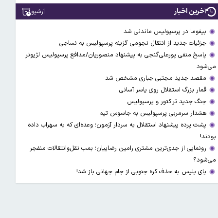
آخرین اخبار
آرشیو
بیفوما در پرسپولیس ماندنی شد
جزئیات جدید از انتقال نجومی گزینه پرسپولیس به نساجی
پاسخ منفی پورعلی‌گنجی به پیشنهاد منصوریان/مدافع پرسپولیس لژیونر
می‌شود
مقصد جدید مجتبی جباری مشخص شد
قمار بزرگ استقلال روی یاسر آسانی
جنگ جدید تراکتور و پرسپولیس
هشدار سرمربی پرسپولیس به جاسوس تیم
پشت پرده پیشنهاد استقلال به سردار آزمون؛ وعده‌ای که به سهراب داده
بودند!
رونمایی از جدی‌ترین مشتری رامین رضاییان؛ بمب نقل‌وانتقالات منفجر
می‌شود؟
پای پلیس به حذف کره جنوبی از جام جهانی باز شد!