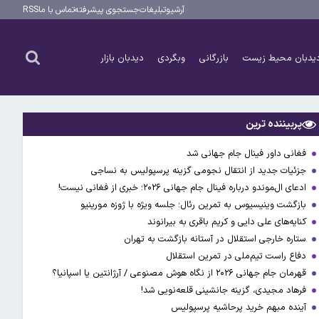
آرشیو
تبلیغات
جستجوی پیشرفته
تماس با ما
RSS
یدبان محیط زیست
بازرگانی
وبگردی
دیدبان بازار
پربیننده ترین
فغانی داور فینال جام جهانی شد
جزئیات جدید از انتقال نجومی گزینه پرسپولیس به نساجی
ادعای ال‌‍موندو درباره فینال جام جهانی ۲۰۲۶؛ خبری از فغانی نیست!
بازگشت وینیسیوس به تمرین رئال؛ جلسه ویژه با ژوزه مورینیو
کنایه‌های علی دایی و کریم باقری به بیرانوند
ستاره خارجی استقلال در آستانه بازگشت به تهران
دفاع راست تیم‌ملی در تمرین استقلال
قهرمان جام جهانی ۲۰۲۶ از نگاه هوش مصنوعی / آرژانتین یا اسپانیا؟
فرهاد مجیدی، گزینه جانشینی قلعه‌نویی شد!
آینده مبهم خرید پرحاشیه پرسپولیس