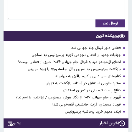
ارسال نظر
پربیننده ترین
فغانی داور فینال جام جهانی شد
جزئیات جدید از انتقال نجومی گزینه پرسپولیس به نساجی
ادعای ال‌‍موندو درباره فینال جام جهانی ۲۰۲۶؛ خبری از فغانی نیست!
بازگشت وینیسیوس به تمرین رئال؛ جلسه ویژه با ژوزه مورینیو
کنایه‌های علی دایی و کریم باقری به بیرانوند
ستاره خارجی استقلال در آستانه بازگشت به تهران
دفاع راست تیم‌ملی در تمرین استقلال
قهرمان جام جهانی ۲۰۲۶ از نگاه هوش مصنوعی / آرژانتین یا اسپانیا؟
فرهاد مجیدی، گزینه جانشینی قلعه‌نویی شد!
آینده مبهم خرید پرحاشیه پرسپولیس
آخرین اخبار
آرشیو