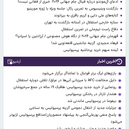
ادعای ال‌‍موندو درباره فینال جام جهانی ۲۰۲۶؛ خبری از فغانی نیست!
بازگشت وینیسیوس به تمرین رئال؛ جلسه ویژه با ژوزه مورینیو
کنایه‌های علی دایی و کریم باقری به بیرانوند
ستاره خارجی استقلال در آستانه بازگشت به تهران
دفاع راست تیم‌ملی در تمرین استقلال
قهرمان جام جهانی ۲۰۲۶ از نگاه هوش مصنوعی / آرژانتین یا اسپانیا؟
فرهاد مجیدی، گزینه جانشینی قلعه‌نویی شد!
آینده مبهم خرید پرحاشیه پرسپولیس
آخرین اخبار
آرشیو
بازی‌های لیگ برتر فوتبال با تماشاگر برگزار می‌شود
دلیل مخالفت AFC با میزبانی آبی‌ها در عراق/ تلاش دوباره استقلال
رونمایی از خرید جدید پرسپولیس؛ هافبک ۱۹ ساله در جمع سرخپوشان
هشدار تارتار در رختکن پرسپولیس
بیفوما در پرسپولیس ماندنی شد
جزئیات جدید از انتقال نجومی گزینه پرسپولیس به نساجی
پاسخ منفی پورعلی‌گنجی به پیشنهاد منصوریان/مدافع پرسپولیس لژیونر
می‌شود
مقصد جدید مجتبی جباری مشخص شد