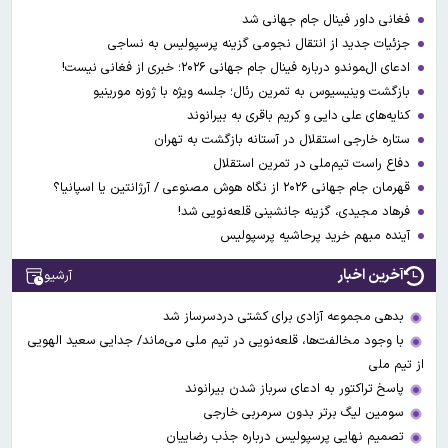
فغانی داور فینال جام جهانی شد
جزئیات جدید از انتقال نجومی گزینه پرسپولیس به نساجی
ادعای ال‌‍موندو درباره فینال جام جهانی ۲۰۲۶؛ خبری از فغانی نیست!
بازگشت وینیسیوس به تمرین رئال؛ جلسه ویژه با ژوزه مورینیو
کنایه‌های علی دایی و کریم باقری به بیرانوند
ستاره خارجی استقلال در آستانه بازگشت به تهران
دفاع راست تیم‌ملی در تمرین استقلال
قهرمان جام جهانی ۲۰۲۶ از نگاه هوش مصنوعی / آرژانتین یا اسپانیا؟
فرهاد مجیدی، گزینه جانشینی قلعه‌نویی شد!
آینده مبهم خرید پرحاشیه پرسپولیس
آخرین اخبار
آرشیو
بدهی مجموعه آزادی برای کشتی دردسرساز شد
با وجود مخالفت‌ها، قلعه‌نویی در تیم ملی می‌ماند/ جدایی سعید الهویی
از تیم ملی
پاسخ تراکتور به ادعای سرباز شدن بیرانوند
سومین لیگ برتر بدون سرمربی خارجی
تصمیم نهایی پرسپولیس درباره جذب رضاییان