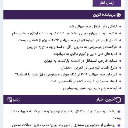
ارسال نظر
پربیننده ترین
فغانی داور فینال جام جهانی شد
۸ تیم مرحله چهارم نهایی مشخص شدند/ برنامه دیدارهای حساس جام
ادعای ال‌‍موندو درباره فینال جام جهانی ۲۰۲۶؛ خبری از فغانی نیست!
بازگشت وینیسیوس به تمرین رئال؛ جلسه ویژه با ژوزه مورینیو
کنایه‌های علی دایی و کریم باقری به بیرانوند
ستاره خارجی استقلال در آستانه بازگشت به تهران
دفاع راست تیم‌ملی در تمرین استقلال
قهرمان جام جهانی ۲۰۲۶ از نگاه هوش مصنوعی / آرژانتین یا اسپانیا؟
فرهاد مجیدی، گزینه جانشینی قلعه‌نویی شد!
آینده مبهم خرید پرحاشیه پرسپولیس
آخرین اخبار
آرشیو
پشت پرده پیشنهاد استقلال به سردار آزمون؛ وعده‌ای که به سهراب داده
بودند!
رونمایی از جدی‌ترین مشتری رامین رضاییان؛ بمب نقل‌وانتقالات منفجر