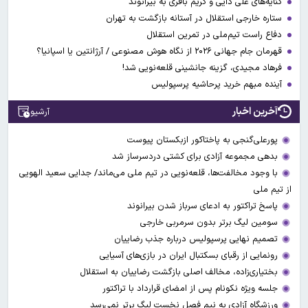
کنایه‌های علی دایی و کریم باقری به بیرانوند
ستاره خارجی استقلال در آستانه بازگشت به تهران
دفاع راست تیم‌ملی در تمرین استقلال
قهرمان جام جهانی ۲۰۲۶ از نگاه هوش مصنوعی / آرژانتین یا اسپانیا؟
فرهاد مجیدی، گزینه جانشینی قلعه‌نویی شد!
آینده مبهم خرید پرحاشیه پرسپولیس
آخرین اخبار
آرشیو
پورعلی‌گنجی به پاختاکور ازبکستان پیوست
بدهی مجموعه آزادی برای کشتی دردسرساز شد
با وجود مخالفت‌ها، قلعه‌نویی در تیم ملی می‌ماند/ جدایی سعید الهویی
از تیم ملی
پاسخ تراکتور به ادعای سرباز شدن بیرانوند
سومین لیگ برتر بدون سرمربی خارجی
تصمیم نهایی پرسپولیس درباره جذب رضاییان
رونمایی از رقبای بسکتبال ایران در بازی‌های آسیایی
بختیاری‌زاده، مخالف اصلی بازگشت رضاییان به استقلال
جلسه ویژه نکونام پس از امضای قرارداد با تراکتور
ورزشگاه آزادی به نیم فصل نخست لیگ برتر نمی‌رسد