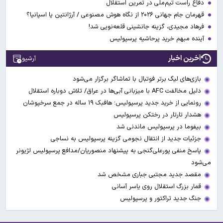
دفاع راست تیم‌ملی در تمرین استقلال
قهرمان جام جهانی ۲۰۲۶ از نگاه هوش مصنوعی / آرژانتین یا اسپانیا؟
فرهاد مجیدی، گزینه جانشینی قلعه‌نویی شد!
آینده مبهم خرید پرحاشیه پرسپولیس
آخرین اخبار
آرشیو
بازی‌های لیگ برتر فوتبال با تماشاگر برگزار می‌شود
دلیل مخالفت AFC با میزبانی آبی‌ها در عراق/ تلاش دوباره استقلال
رونمایی از خرید جدید پرسپولیس؛ هافبک ۱۹ ساله در جمع سرخپوشان
هشدار تارتار در رختکن پرسپولیس
بیفوما در پرسپولیس ماندنی شد
جزئیات جدید از انتقال نجومی گزینه پرسپولیس به نساجی
پاسخ منفی پورعلی‌گنجی به پیشنهاد منصوریان/مدافع پرسپولیس لژیونر
می‌شود
مقصد جدید مجتبی جباری مشخص شد
قمار بزرگ استقلال روی یاسر آسانی
جنگ جدید تراکتور و پرسپولیس