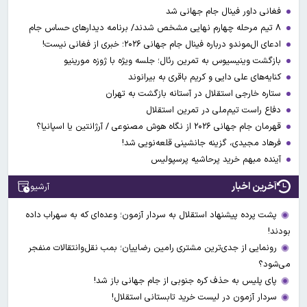
فغانی داور فینال جام جهانی شد
۸ تیم مرحله چهارم نهایی مشخص شدند/ برنامه دیدارهای حساس جام
ادعای ال‌‍موندو درباره فینال جام جهانی ۲۰۲۶؛ خبری از فغانی نیست!
بازگشت وینیسیوس به تمرین رئال؛ جلسه ویژه با ژوزه مورینیو
کنایه‌های علی دایی و کریم باقری به بیرانوند
ستاره خارجی استقلال در آستانه بازگشت به تهران
دفاع راست تیم‌ملی در تمرین استقلال
قهرمان جام جهانی ۲۰۲۶ از نگاه هوش مصنوعی / آرژانتین یا اسپانیا؟
فرهاد مجیدی، گزینه جانشینی قلعه‌نویی شد!
آینده مبهم خرید پرحاشیه پرسپولیس
آخرین اخبار
آرشیو
پشت پرده پیشنهاد استقلال به سردار آزمون؛ وعده‌ای که به سهراب داده
بودند!
رونمایی از جدی‌ترین مشتری رامین رضاییان؛ بمب نقل‌وانتقالات منفجر
می‌شود؟
پای پلیس به حذف کره جنوبی از جام جهانی باز شد!
سردار آزمون در لیست خرید تابستانی استقلال!