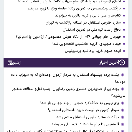
ادعای ال‌‍موندو درباره فینال جام جهانی ۲۰۲۶؛ خبری از فغانی نیست!
بازگشت وینیسیوس به تمرین رئال؛ جلسه ویژه با ژوزه مورینیو
کنایه‌های علی دایی و کریم باقری به بیرانوند
ستاره خارجی استقلال در آستانه بازگشت به تهران
دفاع راست تیم‌ملی در تمرین استقلال
قهرمان جام جهانی ۲۰۲۶ از نگاه هوش مصنوعی / آرژانتین یا اسپانیا؟
فرهاد مجیدی، گزینه جانشینی قلعه‌نویی شد!
آینده مبهم خرید پرحاشیه پرسپولیس
آخرین اخبار
آرشیو
پشت پرده پیشنهاد استقلال به سردار آزمون؛ وعده‌ای که به سهراب داده
بودند!
رونمایی از جدی‌ترین مشتری رامین رضاییان؛ بمب نقل‌وانتقالات منفجر
می‌شود؟
پای پلیس به حذف کره جنوبی از جام جهانی باز شد!
سردار آزمون در لیست خرید تابستانی استقلال!
بازگشت ستاره خارجی استقلال منتفی شد
قلعه‌نویی تا جام ملت‌ها در تیم ملی می‌ماند
بازیکنان بلاتکلیف فوتبال ایران در نقل‌وانتقالات؛ از گلزنان تیم ملی در جام