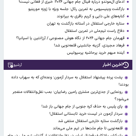
ادعای ال‌‍موندو درباره فینال جام جهانی ۲۰۲۶؛ خبری از فغانی نیست!
بازگشت وینیسیوس به تمرین رئال؛ جلسه ویژه با ژوزه مورینیو
کنایه‌های علی دایی و کریم باقری به بیرانوند
ستاره خارجی استقلال در آستانه بازگشت به تهران
دفاع راست تیم‌ملی در تمرین استقلال
قهرمان جام جهانی ۲۰۲۶ از نگاه هوش مصنوعی / آرژانتین یا اسپانیا؟
فرهاد مجیدی، گزینه جانشینی قلعه‌نویی شد!
آینده مبهم خرید پرحاشیه پرسپولیس
آخرین اخبار
آرشیو
پشت پرده پیشنهاد استقلال به سردار آزمون؛ وعده‌ای که به سهراب داده
بودند!
رونمایی از جدی‌ترین مشتری رامین رضاییان؛ بمب نقل‌وانتقالات منفجر
می‌شود؟
پای پلیس به حذف کره جنوبی از جام جهانی باز شد!
سردار آزمون در لیست خرید تابستانی استقلال!
بازگشت ستاره خارجی استقلال منتفی شد
قلعه‌نویی تا جام ملت‌ها در تیم ملی می‌ماند
بازیکنان بلاتکلیف فوتبال ایران در نقل‌وانتقالات؛ از گلزنان تیم ملی در جام