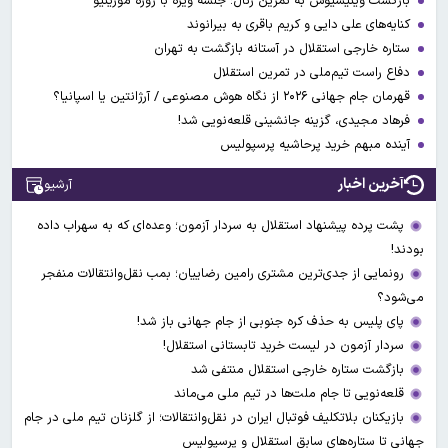
بازگشت وینیسیوس به تمرین رئال؛ جلسه ویژه با ژوزه مورینیو
کنایه‌های علی دایی و کریم باقری به بیرانوند
ستاره خارجی استقلال در آستانه بازگشت به تهران
دفاع راست تیم‌ملی در تمرین استقلال
قهرمان جام جهانی ۲۰۲۶ از نگاه هوش مصنوعی / آرژانتین یا اسپانیا؟
فرهاد مجیدی، گزینه جانشینی قلعه‌نویی شد!
آینده مبهم خرید پرحاشیه پرسپولیس
آخرین اخبار
آرشیو
پشت پرده پیشنهاد استقلال به سردار آزمون؛ وعده‌ای که به سهراب داده
بودند!
رونمایی از جدی‌ترین مشتری رامین رضاییان؛ بمب نقل‌وانتقالات منفجر
می‌شود؟
پای پلیس به حذف کره جنوبی از جام جهانی باز شد!
سردار آزمون در لیست خرید تابستانی استقلال!
بازگشت ستاره خارجی استقلال منتفی شد
قلعه‌نویی تا جام ملت‌ها در تیم ملی می‌ماند
بازیکنان بلاتکلیف فوتبال ایران در نقل‌وانتقالات؛ از گلزنان تیم ملی در جام
جهانی تا ستاره‌های سابق استقلال و پرسپولیس