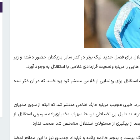
ال برای فصل جدید لیگ برتر در کنار سایر بازیکنان حضور داشته و زیر
یی را درباره وضعیت قراردادی غلامی با استقلال به وجود آورد.
استقلال برای رونمایی از غلامی منتشر کرد پرداختند که در آن ذکر شده
ات استقلال می‌گذرد، خبری عجیب درباره عارف غلامی منتشر شد که البته از سوی مدیران
جربه به دلیل بی‌انضباطی توسط سهراب بختیاری‌زاده سرمربی استقلال از
ه بعد از پیگیری از مسئولان استقلال مشخص شد صحت ندارد.
لیگ بیست و پنجم خاتمه یافته و قرارداد جدیدی نیز با این مدافع امضا