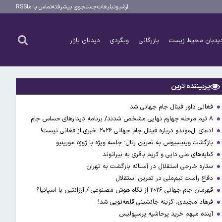
آرشیو
تبلیغات
جستجوی پیشرفته
تماس با ما
RSS
یدبان محیط زیست
بازرگانی
وبگردی
دیدبان بازار
پربیننده ترین
فغانی داور فینال جام جهانی شد
۸ تیم مرحله چهارم نهایی مشخص شدند/ برنامه دیدارهای حساس جام
ادعای ال‌‍موندو درباره فینال جام جهانی ۲۰۲۶؛ خبری از فغانی نیست!
بازگشت وینیسیوس به تمرین رئال؛ جلسه ویژه با ژوزه مورینیو
کنایه‌های علی دایی و کریم باقری به بیرانوند
ستاره خارجی استقلال در آستانه بازگشت به تهران
دفاع راست تیم‌ملی در تمرین استقلال
قهرمان جام جهانی ۲۰۲۶ از نگاه هوش مصنوعی / آرژانتین یا اسپانیا؟
فرهاد مجیدی، گزینه جانشینی قلعه‌نویی شد!
آینده مبهم خرید پرحاشیه پرسپولیس