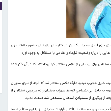
ال برای فصل جدید لیگ برتر در کنار سایر بازیکنان حضور داشته و زیر
یی را درباره وضعیت قراردادی غلامی با استقلال به وجود آورد.
استقلال برای رونمایی از غلامی منتشر کرد پرداختند که در آن ذکر شده
ات استقلال می‌گذرد، خبری عجیب درباره عارف غلامی منتشر شد که البته از سوی مدیران
جربه به دلیل بی‌انضباطی توسط سهراب بختیاری‌زاده سرمربی استقلال از
ه بعد از پیگیری از مسئولان استقلال مشخص شد صحت ندارد.
لیگ بیست و پنجم خاتمه یافته و قرارداد جدیدی نیز با این مدافع امضا