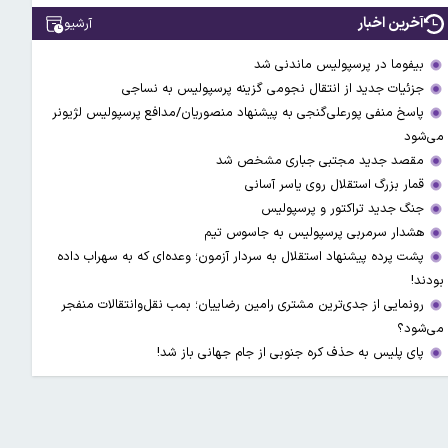
آخرین اخبار
آرشیو
بیفوما در پرسپولیس ماندنی شد
جزئیات جدید از انتقال نجومی گزینه پرسپولیس به نساجی
پاسخ منفی پورعلی‌گنجی به پیشنهاد منصوریان/مدافع پرسپولیس لژیونر
می‌شود
مقصد جدید مجتبی جباری مشخص شد
قمار بزرگ استقلال روی یاسر آسانی
جنگ جدید تراکتور و پرسپولیس
هشدار سرمربی پرسپولیس به جاسوس تیم
پشت پرده پیشنهاد استقلال به سردار آزمون؛ وعده‌ای که به سهراب داده
بودند!
رونمایی از جدی‌ترین مشتری رامین رضاییان؛ بمب نقل‌وانتقالات منفجر
می‌شود؟
پای پلیس به حذف کره جنوبی از جام جهانی باز شد!