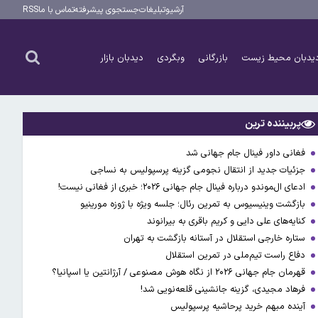
آرشیو
تبلیغات
جستجوی پیشرفته
تماس با ما
RSS
یدبان محیط زیست
بازرگانی
وبگردی
دیدبان بازار
پربیننده ترین
فغانی داور فینال جام جهانی شد
جزئیات جدید از انتقال نجومی گزینه پرسپولیس به نساجی
ادعای ال‌‍موندو درباره فینال جام جهانی ۲۰۲۶؛ خبری از فغانی نیست!
بازگشت وینیسیوس به تمرین رئال؛ جلسه ویژه با ژوزه مورینیو
کنایه‌های علی دایی و کریم باقری به بیرانوند
ستاره خارجی استقلال در آستانه بازگشت به تهران
دفاع راست تیم‌ملی در تمرین استقلال
قهرمان جام جهانی ۲۰۲۶ از نگاه هوش مصنوعی / آرژانتین یا اسپانیا؟
فرهاد مجیدی، گزینه جانشینی قلعه‌نویی شد!
آینده مبهم خرید پرحاشیه پرسپولیس