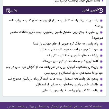
آینده مبهم خرید پرحاشیه پرسپولیس
آخرین اخبار
آرشیو
پشت پرده پیشنهاد استقلال به سردار آزمون؛ وعده‌ای که به سهراب داده
بودند!
رونمایی از جدی‌ترین مشتری رامین رضاییان؛ بمب نقل‌وانتقالات منفجر
می‌شود؟
پای پلیس به حذف کره جنوبی از جام جهانی باز شد!
سردار آزمون در لیست خرید تابستانی استقلال!
بازگشت ستاره خارجی استقلال منتفی شد
قلعه‌نویی تا جام ملت‌ها در تیم ملی می‌ماند
بازیکنان بلاتکلیف فوتبال ایران در نقل‌وانتقالات؛ از گلزنان تیم ملی در جام
جهانی تا ستاره‌های سابق استقلال و پرسپولیس
پنجره نقل‌وانتقالات استقلال بسته ماند؛ ثبت قرارداد بازیکنان ممنوع شد
واکنش خاص رامین رضاییان به جدایی از استقلال
رقابت ۱۶ نفر برای ریاست فدراسیون بدنسازی
صفحه نخست
سیاسی
اقتصادی
فرهنگی و اجتماعی
ورزشی
سلامت
عکس