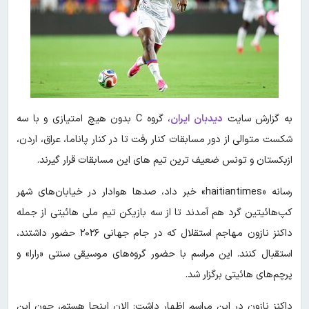
به گزارش سایت
دیدبان ایران
، گروه C بدون هیچ امتیازی و با سه
شکست متوالی از دور مسابقات کنار رفت تا در کنار پاناما، عراق، اردن،
ازبکستان و تونس ضعیف ترین تیم های این مسابقات قرار گیرند.
رسانه «haitiantimes» خبر داد، صدها هوادار در خیابان‌های شهر
کپ‌هائیتین گرد هم آمدند تا از سه بازیکن تیم ملی هائیتی از جمله
داکنز نازون مهاجم استقلال که در جام جهانی ۲۰۲۶ حضور داشتند،
استقبال کنند. این مراسم با حضور گروه‌های موسیقی سنتی «رارا» و
پرچم‌های هائیتی برگزار شد.
داکنز نازون در این مراسم اظهار داشت: الان اینجا هستم، چون این