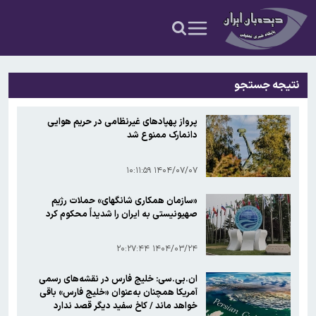
نتیجه جستجو
پرواز پهپادهای غیرنظامی در حریم هوایی
دانمارک ممنوع شد
۱۴۰۴/۰۷/۰۷ ۱۰:۱۱:۵۹
«سازمان همکاری شانگهای» حملات رژیم
صهیونیستی به ایران را شدیداً محکوم کرد
۱۴۰۴/۰۳/۲۴ ۲۰:۲۷:۴۴
ان.بی.سی: خلیج فارس در نقشه‌های رسمی
آمریکا همچنان به‌عنوان «خلیج فارس» باقی
خواهد ماند / کاخ سفید دیگر قصد ندارد