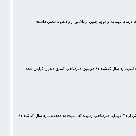
طلقا درست نیست» و نباید چنین برداشتی از وضعیت فعلی داشت.
سخنگوی آبفای تهران اعلام کرد که علیرغم افزایش نسبی بارندگی‌ها ، حجم ذخایر سدهای پنج‌گانه تهران در دهه اول اردیبهشت نسبت به سال گذشته ۹۰ میلیون مترمکعب کسری مخزن گزارش شده
جدیدترین گزارش هفتگی شاخص‌های آب و برق کشور نشان می‌دهد میزان ورودی آب به سدهای کشور در سال آبی جاری به بیش از ۳۰ میلیارد مترمکعب رسیده که نسبت به مدت مشابه سال گذشته ۶۰