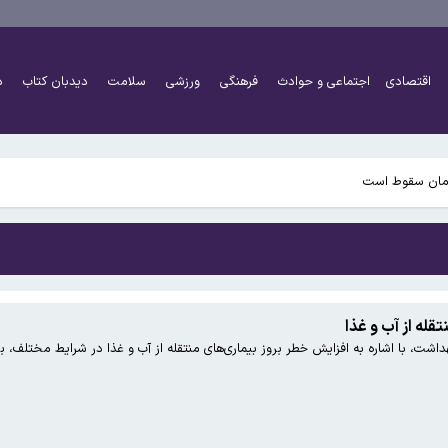
یم/روابطی با اسرائیل نداریم
اقتصادی
اجتماعی و حوادث
فرهنگی
ورزشی
سلامت
دیدبان کتاب
د
از موسیقی ایرانی
ملات پهپادی محدود کرد
 زمان سقوط است
یم/روابطی با اسرائیل نداریم
از موسیقی ایرانی
له از آب و غذا
هداشت، با اشاره به افزایش خطر بروز بیماری‌های منتقله از آب و غذا در شرایط مختلف
ملات پهپادی محدود کرد