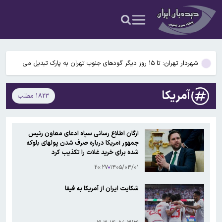
استان
سردار آزمون در لیست خرید تابستانی استقلال!
انتقاد عضو هیئت رئیسه مجلس از سخنگوی وزارت خارجه/ درباره چیزی به
نام توافق جدید، لطفا ملت مبعوث‌شده را نیز محرم بدانید
شهردار تهران: تا ۱۵ روز دیگر گودهای جنوب تهران به پارک تبدیل می
شود/ ۴۱۱ هزار متر اراضی جنوب شهر تبدیل به پارک، دریاچه، آمفی تئاتر و
واکنش کاخ سفید به گزارش واشنگتن پست درباره جدال لفظی ترامپ با
کاخ جوانان می شود
آمریکا
۱۸۲۳ مطلب
وزیر جنگ: این اتفاق هرگز رخ نداده است؛ اخبار جعلی است/ رئیس
وضعیت جوی کشور در ۷۲ ساعت آینده؛ موج بارش‌های تابستانه در راه ۱۱
جمهور وزیر جنگ را دوست دارد
استان
سردار آزمون در لیست خرید تابستانی استقلال!
ارگان اطلاع رسانی سپاه ادعای معاون رئیس
جمهور آمریکا درباره صرف شدن پولهای بلوکه
انتقاد عضو هیئت رئیسه مجلس از سخنگوی وزارت خارجه/ درباره چیزی به
شده برای خرید غلات را تکذیب کرد
نام توافق جدید، لطفا ملت مبعوث‌شده را نیز محرم بدانید
۲۰:۲۷
۱۴۰۵/۰۴/۰۱
شکایت ایران از آمریکا به فیفا