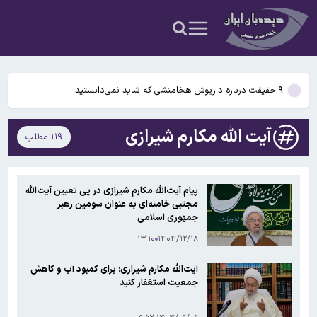
شدن مغز انسان کمک کردند؟
آمریکا ۵ فرد و ۱۳ شرکت و صرافی را تحریم کرد+اسامی
آمریکا آبان تتر را تحریم کرد؛ یک صرافی ایرانی دیگر در فهرست تحریم‌های
رمزارزی ایالات متحده قرار گرفت
۹ حقیقت درباره داریوش هخامنشی که شاید نمی‌دانستید
بیفوما در پرسپولیس ماندنی شد
آیت الله مکارم شیرازی
۱۱۹ مطلب
سوختی فراموش‌شده در مسیر تکامل مغز؛ آیا میوه و عسل به بزرگ‌تر
شدن مغز انسان کمک کردند؟
آمریکا ۵ فرد و ۱۳ شرکت و صرافی را تحریم کرد+اسامی
پیام آیت‌الله مکارم شیرازی در پی تعیین آیت‌الله
مجتبی خامنه‌ای به عنوان سومین رهبر
آمریکا آبان تتر را تحریم کرد؛ یک صرافی ایرانی دیگر در فهرست تحریم‌های
جمهوری اسلامی
رمزارزی ایالات متحده قرار گرفت
۱۳:۱۰
۱۴۰۴/۱۲/۱۸
آیت‌الله مکارم شیرازی: برای کمبود آب و کاهش
جمعیت استغفار کنید