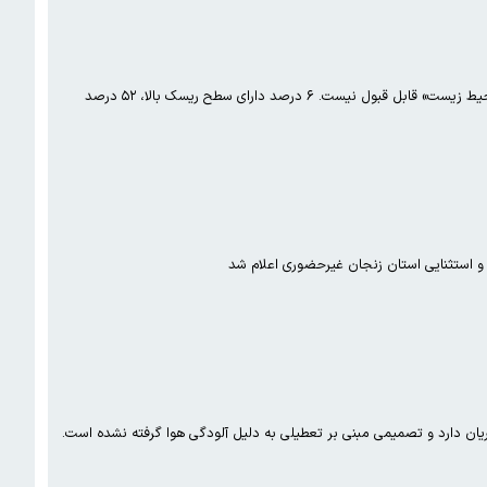
رییس دانشکده بهداشت گفت: وضعیت ۲۰ درصد مدارس دولتی تهران در ۶۰ درصد استانداردهای HSE «بهداشت، ایمنی و محیط زیست» قابل قبول نیست. ۶ درصد دارای سطح ریسک بالا، ۵۲ درصد
ی و استثنایی استان زنجان غیرحضوری اعلام شد