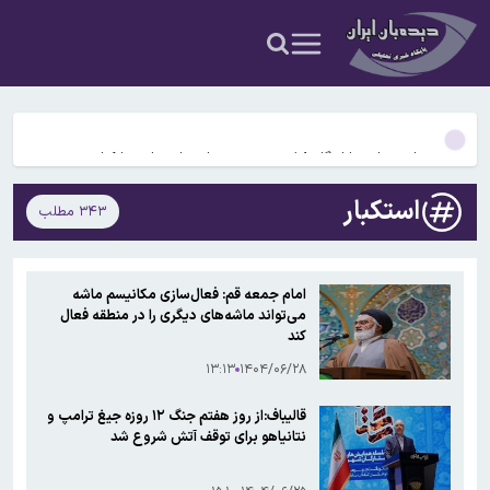
حسین افشین: شاخص‌های علمی کشور سال آینده نزولی می‌شوند
صعود نرخ حواله دلار و یورو در مرکز مبادله ارز و طلای ایران
بحران جهانی بازار گازوئیل در پی تنش‌های خاورمیانه و اوکراین
گزارش تحلیلی کیفیت گندم ایران اعلام شد
استکبار
۳۴۳ مطلب
بدهی ۱۷ میلیارد دلاری شرکت ملی نفت به صندوق توسعه ملی
حسین افشین: شاخص‌های علمی کشور سال آینده نزولی می‌شوند
امام جمعه قم: فعال‌سازی مکانیسم ماشه
می‌تواند ماشه‌های دیگری را در منطقه فعال
صعود نرخ حواله دلار و یورو در مرکز مبادله ارز و طلای ایران
کند
۱۳:۱۳
۱۴۰۴/۰۶/۲۸
قالیباف:از روز هفتم جنگ ۱۲ روزه جیغ ترامپ و
نتانیاهو برای توقف آتش شروع شد