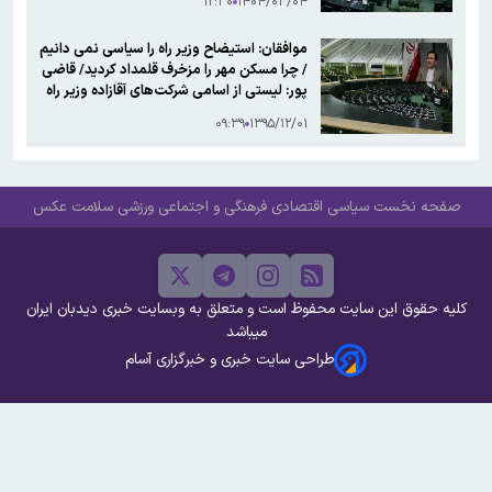
۱۲:۳۰
۱۴۰۴/۰۳/۰۴
موافقان: استیضاح وزیر راه را سیاسی نمی دانیم
/ چرا مسکن مهر را مزخرف قلمداد کردید/ قاضی
پور: لیستی از اسامی شرکت‌های آقازاده وزیر راه
دارم/ تاجگردون مخالف استیضاح: تمام اتهامات
۰۹:۳۹
۱۳۹۵/۱۲/۰۱
مالی راجع به خانواده آقای آخوندی را تکذیب
می کنم
صفحه نخست
سیاسی
اقتصادی
فرهنگی و اجتماعی
ورزشی
سلامت
عکس
کلیه حقوق این سایت محفوظ است و متعلق به وبسایت خبری دیدبان ایران
میباشد
طراحی سایت خبری و خبرگزاری آسام