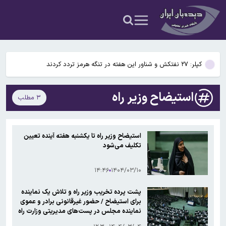
قیمت نفت صعودی ماند
باد و گردوخاک در بخش‌هایی از کشور/ دریای مازندران مواج است
کپلر: ۲۷ نفتکش و شناور این هفته در تنگه هرمز تردد کردند
پاسخ تأمین‌اجتماعی به زمان پرداخت مابه‌التفاوت حقوق بازنشستگان
استیضاح وزیر راه
۳ مطلب
کشف بقایای انسانی در ارتفاعات شمیرانات
قیمت نفت صعودی ماند
استیضاح وزیر راه تا یکشنبه هفته آینده تعیین
تکلیف می‌شود
باد و گردوخاک در بخش‌هایی از کشور/ دریای مازندران مواج است
۱۴:۴۶
۱۴۰۴/۰۳/۱۰
پشت پرده تخریب وزیر راه و تلاش یک نماینده
برای استیضاح / حضور غیرقانونی برادر و عموی
نماینده مجلس در پست‌های مدیریتی وزارت راه