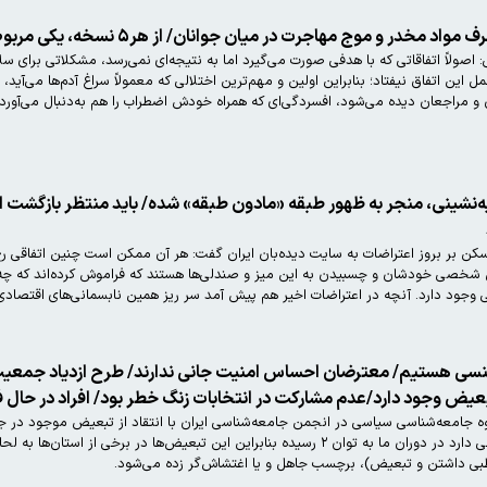
وج مهاجرت در میان جوانان/ از هر۵ نسخه، یکی مربوط به بیماری‌های روان
علیرضا شریفی‌یزدی، روانشناس اجتماعی: اصولاً اتفاقاتی که با هدفی صورت می‌گیرد اما به نت
ل این اتفاق نیفتاد؛ بنابراین اولین و مهم‌ترین اختلالی که معمولاً سراغ آدم‌ها می‌آید،
ن و مراجعان دیده می‌شود، افسردگی‌ای که همراه خودش اضطراب را هم به‌دنبال می‌آور
‌نشینی، منجر به ظهور طبقه «مادون طبقه» شده/ باید منتظر بازگشت اعت
ن بر بروز اعتراضات به سایت دیده‌بان ایران گفت: هر آن ممکن است چنین اتفاقی رخ
شخصی خودشان و چسبیدن به این میز و صندلی‌ها هستند که فراموش کرده‌اند که چه 
دارد. آنچه در اعتراضات اخیر هم پیش آمد سر ریز همین نابسمانی‌های اقتصادی بود. باید منتظر بازگشت اعتر
سی هستیم/ معترضان احساس امنیت جانی ندارند/ طرح ازدیاد جمعیت
بعیض وجود دارد/عدم مشارکت در انتخابات زنگ خطر بود/ افراد در حال ف
احمد بخارایی استاد دانشگاه ومدیر گروه جامعه‌شناسی سیاس
ادامه دارد، برخی تبعیض‌ها ریشه تاریخی دارد در دوران ما به توان ۲ رسیده بنابراین
چسب جاهل و یا اغتشاش‌گر زده می‌شود.