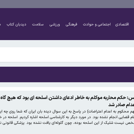
اقتصادی
اجتماعی و حوادث
فرهنگی
ورزشی
سلامت
دیدبان کتاب
د
اً دو برابر شده است
شتر کار کنند و چه افرادی معاف هستند؟
اً دو برابر شده است
س: حکم محاربه موکلم به خاطر ادعای داشتن اسلحه ای بود که هیچ گاه
عدام صادر شد
شتر کار کنند و چه افرادی معاف هستند؟
 محکوم به اعدام اعتراضات) در پاسخ به این سوال دیده بان ایران که شما روی چه ایر
 مقام قضایی انجام نشده بود. در مورد دیگر به کارشناسی اسلحه اشاره کردیم. اسلحه د
خص نیست شلیک از این اسلحه بوده، چون گلوله‌ای یافت نشده بود. پزشکی قانونی نیز