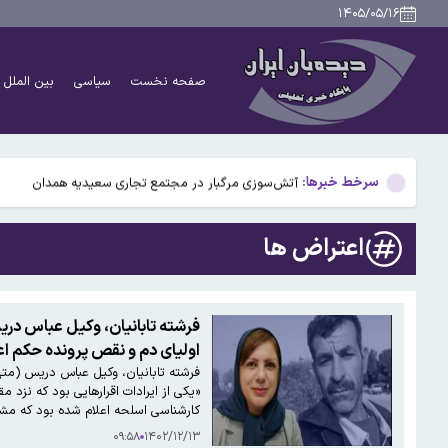
دانشمندان راز آبشار خونین جنوبگان را کشف کردند
۱۴۰۵/۰۵/۱۶
بوگاتی سفارشی با نام «دِستِریِر» معرفی شد / W۱۶ هنوز نفس می‌کشد /عکس و فیلم
صفحه نخست
سیاسی
بین الملل
یافته جدید: سرعت گرمایش جهانی در یک دهه گذشته تقریب
جزئیات جدید افزایش سنوات بازنشستگی/ چه کسانی باید بی
سرخط خبرها:
آتش‌سوزی مرگبار در مجتمع تجاری سعیدیه همدان
دانشمندان راز آبشار خونین جنوبگان را کشف کردند
اعتراض ها
بوگاتی سفارشی با نام «دِستِریِر» معرفی شد / W۱۶ هنوز نفس می‌کشد /عکس و فیلم
یافته جدید: سرعت گرمایش جهانی در یک دهه گذشته تقریب
فرشته تابانیان، وکیل عباس دری
اولیای دم و نقص پرونده حکم ا
جزئیات جدید افزایش سنوات بازنشستگی/ چه کسانی باید بی
فرشته تابانیان، وکیل عباس دریس (متهم
«یکی از ایرادات اقرارهایی بود که نزد
کارشناسی اسلحه اعلام شده بود که مش
۰۹:۵۸
۱۴۰۲/۱۲/۱۳