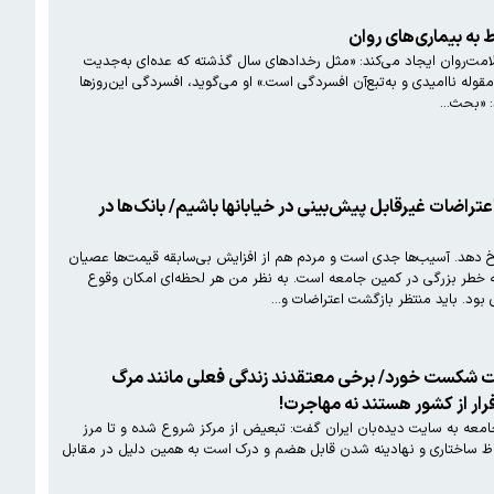
یجه‌ای نمی‌رسد، مشکلاتی برای سلامت‌روان ایجاد می‌کند: «مثل رخدادهای سال گذشته که عده‌ای به‌جدیت
 مقوله ناامیدی و به‌تبع‌آن افسردگی است.» او می‌گوید، افسردگی این‌روزها
د: «بحث…
راضات غیرقابل پیش‌بینی در خیابانها باشیم/ بانک‌ها در
 دهد. آسیب‌ها جدی است و مردم هم از افزایش بی‌سابقه قیمت‌ها عصیان
خطر بزرگی در کمین جامعه است. به نظر من هر لحظه‌ای امکان وقوع
اضات و…
 شکست خورد/ برخی معتقدند زندگی فعلی مانند مرگ
رار از کشور هستند نه مهاجرت!
ی در انجمن جامعه‌شناسی ایران با انتقاد از تبعیض موجود در جامعه به سایت دیده‌بان ایران گفت: تبعیض از مرکز شروع شده و تا مرز
 این تبعیض‌ها در برخی از استان‌ها به لحاظ ساختاری و نهادینه شدن قابل هضم و درک است به همین دلیل در مقابل