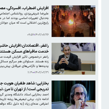
افزایش اضطراب، افسردگی، مصرف مواد مخدر و م
به‌دنبال تغییرات اساسی بودند اما در عم
رایج‌ترین اختلالی است که میان جوانا
۰۹:۵۲
۱۴۰۲/۰۶/۲۶
راغفر، اقتصاددان:افزایش حاشیه
خدمت مافیاهای مسکن هستند
راغفر درخصوص تاثیر افزایش قیمت مسک
زده هستند. مسئولان هم سرگرم مسائل 
پدیده‌ها و ناآرامی‌های غیرقابل پیش‌بینی وجود 
۱۱:۴۰
۱۴۰۲/۰۲/۳۱
بخارایی: شاهد طغیان هویت جن
تدریجی است/ از تهران تا مرز، ت
اعتراض عده‌ای زیاد (به دلیل نگاه دوقطبی داشتن و تبعیض)، بر