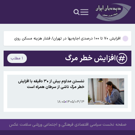
حمله حسین شریعتمداری به پیمان سه گانه پاکستان،عربستان،ترکیه/
سران این سه کشور در قتل عام غزه دست داشتند
رمضان‌زاده: عربستان جرأت مخالفت با پیشنهاد ایران برای پیوستن به
«پیمان مکه» را ندارد؛ باید تبلیغ کنیم این پیمان ضداسرائیلی است، نه
افزایش ۷۰ تا ۱۰۰ درصدی اجاره‌بها در تهران/ فشار هزینه مسکن روی
ضدایرانی
دوش مستاجران تشدید شد
قرص آزمایشی که می‌تواند درمان HIV را متحول کند
افزایش خطر مرگ
۱ مطلب
دستور بازرسی فوری هواپیمای بوئینگ ۷۳۷ مکس صادر شد
حمله حسین شریعتمداری به پیمان سه گانه پاکستان،عربستان،ترکیه/
نشستن مداوم بیش از ۳۰ دقیقه با افزایش
سران این سه کشور در قتل عام غزه دست داشتند
خطر مرگ ناشی از سرطان همراه است
رمضان‌زاده: عربستان جرأت مخالفت با پیشنهاد ایران برای پیوستن به
«پیمان مکه» را ندارد؛ باید تبلیغ کنیم این پیمان ضداسرائیلی است، نه
۱۸:۰۵
۱۴۰۵/۰۴/۱۴
افزایش ۷۰ تا ۱۰۰ درصدی اجاره‌بها در تهران/ فشار هزینه مسکن روی
ضدایرانی
دوش مستاجران تشدید شد
صفحه نخست
سیاسی
اقتصادی
فرهنگی و اجتماعی
ورزشی
سلامت
عکس