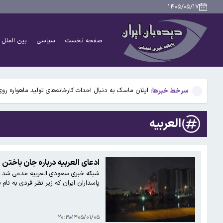
آتش‌سوزی یک کشتی دیگر در تنگه هرمز
۱۴۰۵/۰۵/۱۷
علل مرگ زنان در ایران؛ بیماری‌های قلبی همچنان در صدر
صفحه نخست
سیاسی
بین الملل
پیش‌بینی وضعیت جوی ۵ روز آینده؛ موج جدید ناپایداری جوی در راه است
هشدار تارتار در رختکن پرسپولیس
سرخط خبرها:
ایلان ماسک به دنبال احداث کارخانه‌های تولید ماهواره رو
آتش‌سوزی یک کشتی دیگر در تنگه هرمز
العربیه
علل مرگ زنان در ایران؛ بیماری‌های قلبی همچنان در صدر
پیش‌بینی وضعیت جوی ۵ روز آینده؛ موج جدید ناپایداری جوی در راه است
ادعای العربیه درباره جان باختن ۲ فرمانده سپاه در حمله الجادریه بغداد
شبکه خبری سعودی العربیه مدعی شد: «د
هشدار تارتار در رختکن پرسپولیس
پاسداران ایران که زیر نظر فردی به نام
۲۰:۱۹
۱۴۰۵/۰۱/۰۵