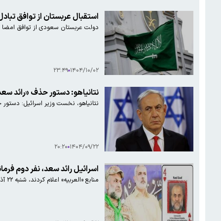
استقبال عربستان از توافق تبادل
دولت عربستان سعودی از توافق امضا شد
۲۳:۴۹
۱۴۰۴/۱۰/۰۲
نتانیاهو: دستور حذف «رائد سعد» 
نتانیاهو، نخست وزیر اسرائیل: دستور ح
۲۰:۲۰
۱۴۰۴/۰۹/۲۲
اسرائیل رائد سعد، نفر دوم فرما
منابع «العربیه» اعلام کردند، شنبه ۲۲ آذر در حمله پهپادی اسرائیل با شلیک چهار موشک، رائد سعد، از فرماندهان ارشد گردان های القسام شاخه نظامی حماس را هدف قرار داد.