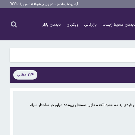
آرشیو
تبلیغات
جستجوی پیشرفته
تماس با ما
RSS
یدبان محیط زیست
بازرگانی
وبگردی
دیدبان بازار
۲۱۴ مطلب
فردی به نام «عبدالله» معاون مسئول پرونده عراق در ساختار سپاه