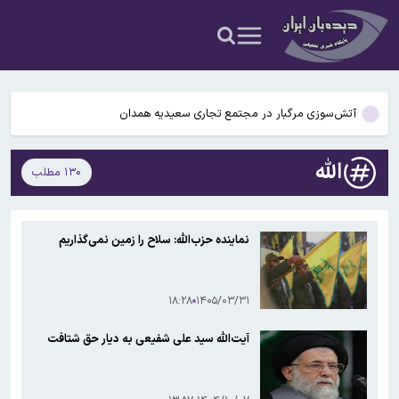
عکس و فیلم
یافته جدید: سرعت گرمایش جهانی در یک دهه گذشته تقریباً دو برابر
شده است
جزئیات جدید افزایش سنوات بازنشستگی/ چه کسانی باید بیشتر کار کنند و
چه افرادی معاف هستند؟
آتش‌سوزی مرگبار در مجتمع تجاری سعیدیه همدان
دانشمندان راز آبشار خونین جنوبگان را کشف کردند
الله
۱۳۰ مطلب
بوگاتی سفارشی با نام «دِستِریِر» معرفی شد / W۱۶ هنوز نفس می‌کشد /
عکس و فیلم
یافته جدید: سرعت گرمایش جهانی در یک دهه گذشته تقریباً دو برابر
نماینده حزب‌الله: سلاح را زمین نمی‌گذاریم
شده است
جزئیات جدید افزایش سنوات بازنشستگی/ چه کسانی باید بیشتر کار کنند و
چه افرادی معاف هستند؟
۱۸:۲۸
۱۴۰۵/۰۳/۳۱
آیت‌الله سید علی شفیعی به دیار حق شتافت